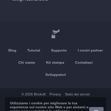
Blog
Tutorial
Supporto
I nostri partner
Chi siamo
Kit stampa
Contattaci
Sviluppatori
© 2026 Brickoft
Privacy
Stato dei servizi
Utilizziamo i cookie per migliorare la tua
App Store
Google Play
esperienza sul nostro sito Web e per aiutarci a