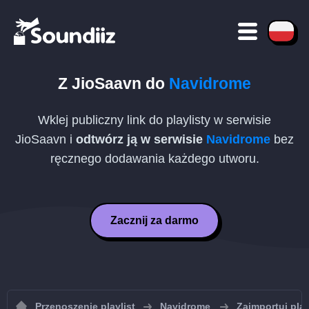
Z
JioSaavn
do
Navidrome
Wklej publiczny link do playlisty w serwisie
JioSaavn
i
odtwórz ją w serwisie
Navidrome
bez
ręcznego dodawania każdego utworu.
Zacznij za darmo
Przenoszenie playlist
Navidrome
Zaimportuj pla