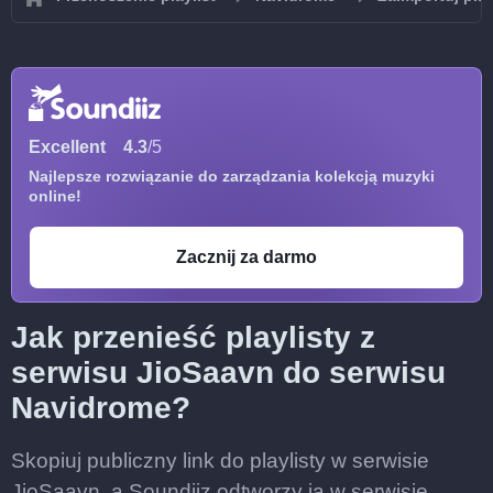
Excellent
4.3
/5
Najlepsze rozwiązanie do zarządzania kolekcją muzyki
online!
Zacznij za darmo
Jak przenieść playlisty z
serwisu JioSaavn do serwisu
Navidrome?
Skopiuj publiczny link do playlisty w serwisie
JioSaavn, a Soundiiz odtworzy ją w serwisie