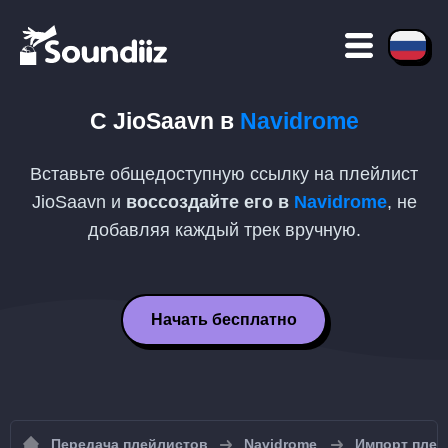
С
JioSaavn
в
Navidrome
Вставьте общедоступную ссылку на плейлист
JioSaavn
и
воссоздайте его в
Navidrome
, не
добавляя каждый трек вручную.
Начать бесплатно
Передача плейлистов
Navidrome
Импорт плей