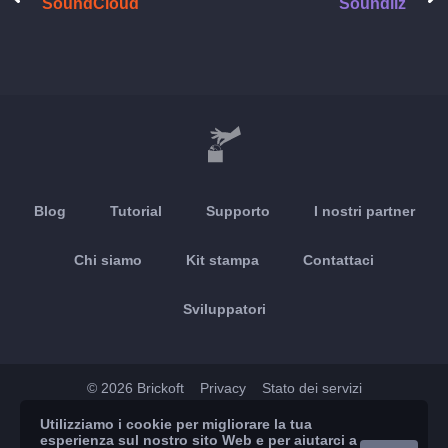
SoundCloud
Soundiiz
Blog
Tutorial
Supporto
I nostri partner
Chi siamo
Kit stampa
Contattaci
Sviluppatori
© 2026 Brickoft
Privacy
Stato dei servizi
Utilizziamo i cookie per migliorare la tua
App Store
Google Play
esperienza sul nostro sito Web e per aiutarci a