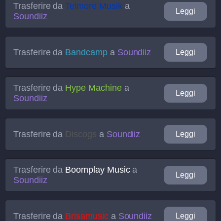
Trasferire da
Telmore Musik
a
Leggi
Soundiiz
Trasferire da
Bandcamp
a
Soundiiz
Leggi
Trasferire da
Hype Machine
a
Leggi
Soundiiz
Trasferire da
Discogs
a
Soundiiz
Leggi
Trasferire da
Boomplay Music
a
Leggi
Soundiiz
Trasferire da
Brisamusic
a
Soundiiz
Leggi