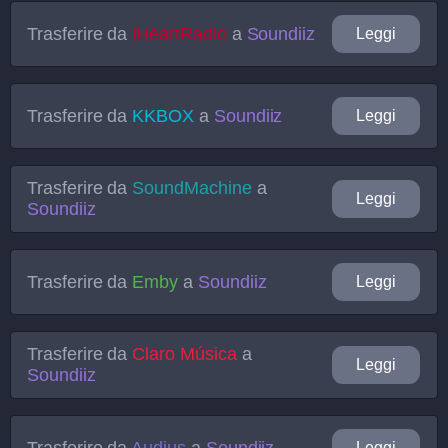
Trasferire da
iHeartRadio
a
Soundiiz
Leggi
Trasferire da
KKBOX
a
Soundiiz
Leggi
Trasferire da
SoundMachine
a
Leggi
Soundiiz
Trasferire da
Emby
a
Soundiiz
Leggi
Trasferire da
Claro Música
a
Leggi
Soundiiz
Trasferire da
Audius
a
Soundiiz
Leggi