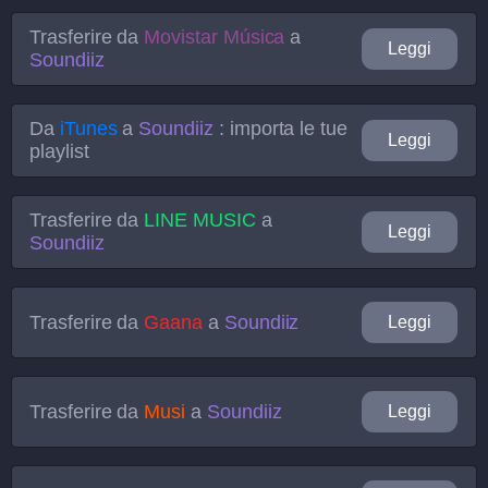
Trasferire da
Movistar Música
a
Leggi
Soundiiz
Da
iTunes
a
Soundiiz
: importa le tue
Leggi
playlist
Trasferire da
LINE MUSIC
a
Leggi
Soundiiz
Trasferire da
Gaana
a
Soundiiz
Leggi
Trasferire da
Musi
a
Soundiiz
Leggi