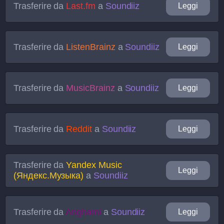
Trasferire da
Last.fm
a
Soundiiz
Leggi
Trasferire da
ListenBrainz
a
Soundiiz
Leggi
Trasferire da
MusicBrainz
a
Soundiiz
Leggi
Trasferire da
Reddit
a
Soundiiz
Leggi
Trasferire da
Yandex Music
Leggi
(Яндекс.Музыка)
a
Soundiiz
Trasferire da
Anghami
a
Soundiiz
Leggi