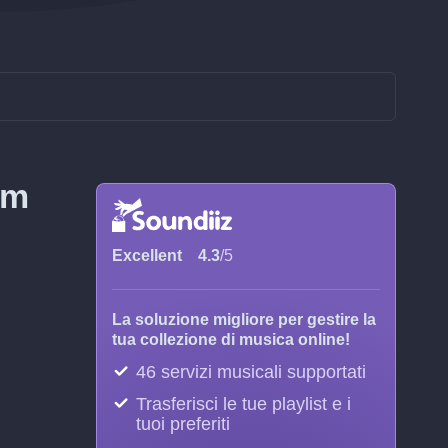
fm
Excellent
4.3
/5
La soluzione migliore per gestire la
tua collezione di musica online!
46 servizi musicali supportati
Trasferisci le tue playlist e i
tuoi preferiti