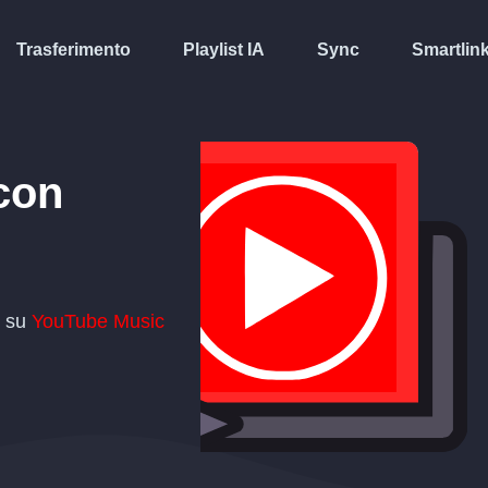
Trasferimento
Playlist IA
Sync
Smartlin
con
t su
YouTube Music