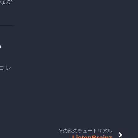
なか
？
のコレ
その他のチュートリアル
ListenBrainz