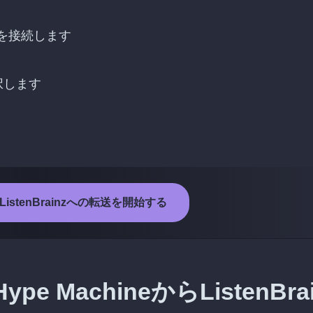
ウントを接続します
選択します
からListenBrainzへの転送を開始する
MachineからListenBrai