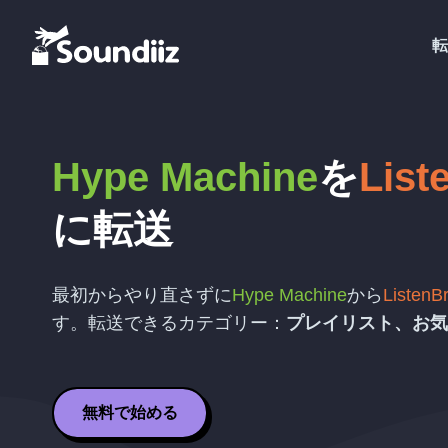
転
Hype Machine
を
List
に転送
最初からやり直さずに
Hype Machine
から
ListenB
す。転送できるカテゴリー：
プレイリスト、お気
無料で始める