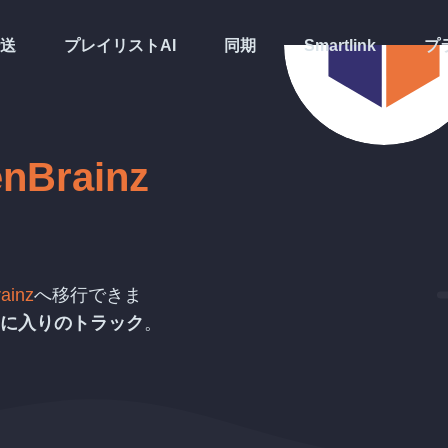
送
プレイリストAI
同期
Smartlink
プ
enBrainz
rainz
へ移行できま
に入りのトラック
。