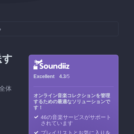
る
送す
Excellent
4.3
/5
全体
オンライン音楽コレクションを管理
するための最適なソリューションで
す！
46の音楽サービスがサポート
されています
プレイリストとお気に入りを