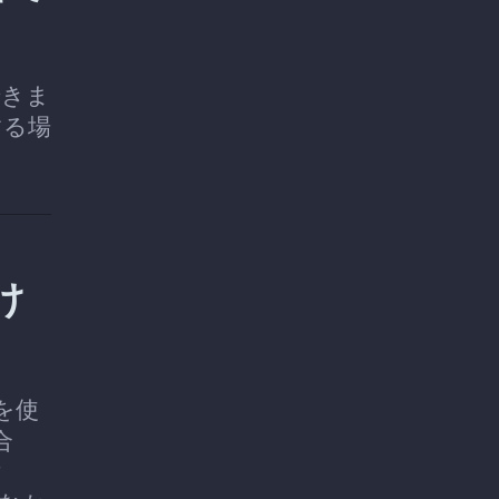
できま
する場
け
を使
合
ク