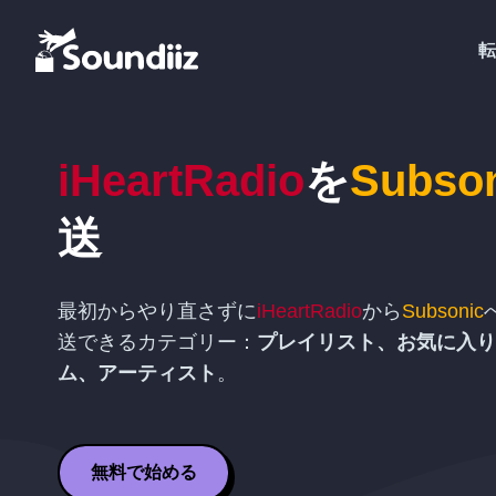
転
iHeartRadio
を
Subso
送
最初からやり直さずに
iHeartRadio
から
Subsonic
送できるカテゴリー：
プレイリスト、お気に入り
ム、アーティスト
。
無料で始める