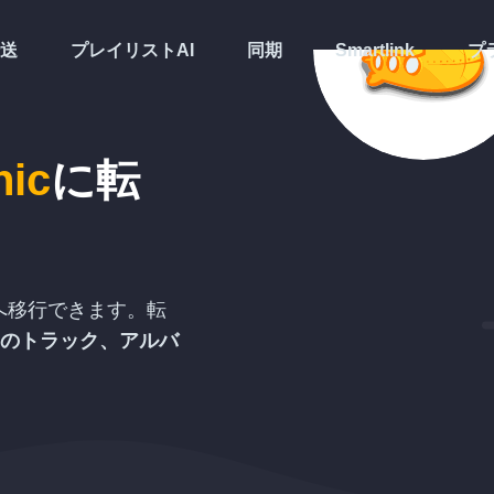
送
プレイリストAI
同期
Smartlink
プ
nic
に転
へ移行できます。転
のトラック、アルバ