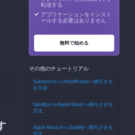
転送する
アプリケーションをインスト
ールする必要はありません
無料で始める
その他のチュートリアル
SubsonicからiHeartRadioへ移行させ
る方法
SpotifyからApple Musicへ移行させる
方法
す
Apple MusicからSpotifyへ移行させる
方法