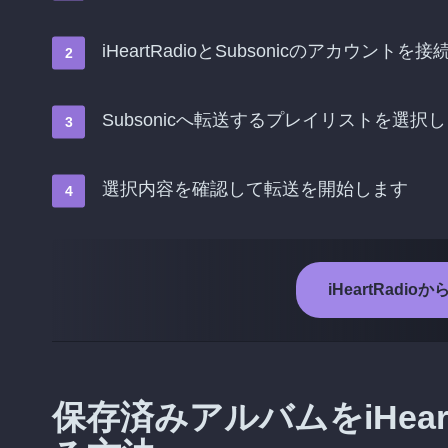
iHeartRadioとSubsonicのアカウントを
Subsonicへ転送するプレイリストを選択
選択内容を確認して転送を開始します
iHeartRadi
保存済みアルバムをiHeart