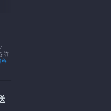
ッ
を許
内容
送