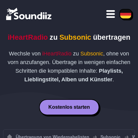
iHeartRadio
zu
Subsonic
übertragen
Wechsle von
iHeartRadio
zu
Subsonic
, ohne von
vorn anzufangen. Übertrage in wenigen einfachen
Schritten die kompatiblen Inhalte:
Playlists,
Lieblingstitel, Alben und Künstler
.
Kostenlos starten
Übertragung von Wiedergabelisten
Subsonic
Wi