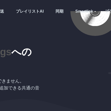
送
プレイリストAI
同期
Smartlink
プ
ogs
への
できません。
先へ追加できる共通の音