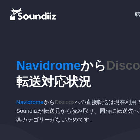
転
Navidrome
から
Disc
転送対応状況
Navidrome
から
Discogs
への直接転送は現在利用
Soundiizが転送元から読み取り、同時に転送
楽カテゴリーがないためです。