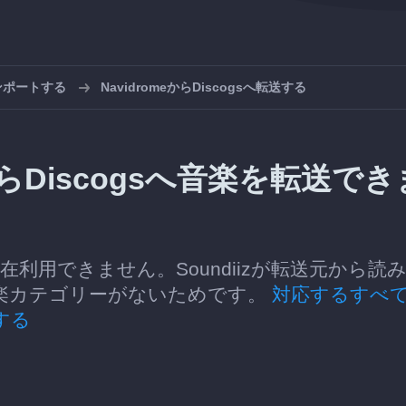
インポートする
NavidromeからDiscogsへ転送する
meからDiscogsへ音楽を転送でき
送は現在利用できません。Soundiizが転送元から読
楽カテゴリーがないためです。
対応するすべ
する