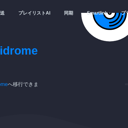
送
プレイリストAI
同期
Smartlink
プ
idrome
ome
へ移行できま