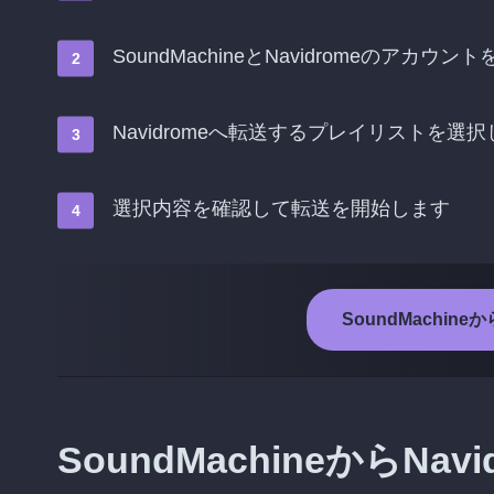
SoundMachineとNavidromeのアカウ
Navidromeへ転送するプレイリストを選
選択内容を確認して転送を開始します
SoundMachin
SoundMachineからN