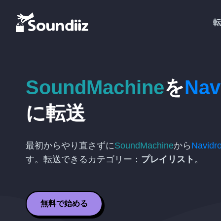
転
SoundMachine
を
Nav
に転送
最初からやり直さずに
SoundMachine
から
Navidr
す。転送できるカテゴリー：
プレイリスト
。
無料で始める