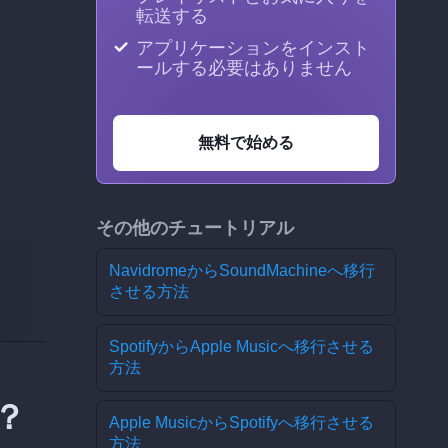
転送する
アプリケーションをインスト
ールする必要はありません
無料で始める
その他のチュートリアル
NavidromeからSoundMachineへ移行
させる方法
SpotifyからApple Musicへ移行させる
方法
か？
Apple MusicからSpotifyへ移行させる
方法