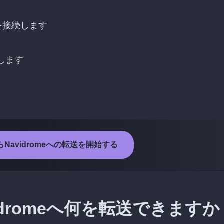
ントを接続します
択します
eからNavidromeへの転送を開始する
avidromeへ何を転送できます