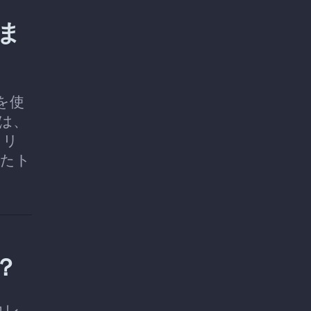
けま
を使
合は、
、リ
ったト
？
コレ