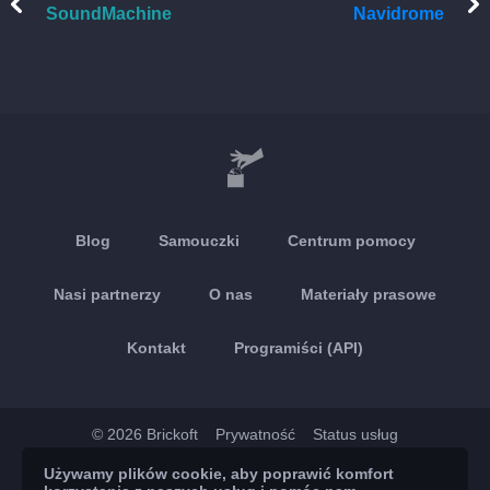
SoundMachine
Navidrome
Blog
Samouczki
Centrum pomocy
Nasi partnerzy
O nas
Materiały prasowe
Kontakt
Programiści (API)
© 2026 Brickoft
Prywatność
Status usług
Używamy plików cookie, aby poprawić komfort
App Store
Google Play