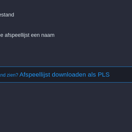
estand
 afspeellijst een naam
Afspeellijst downloaden als PLS
and zien?