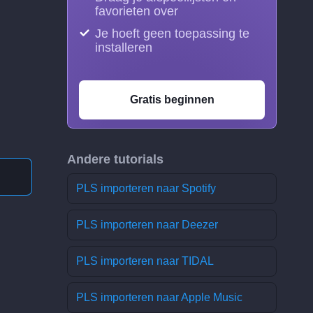
favorieten over
Je hoeft geen toepassing te
installeren
Gratis beginnen
Andere tutorials
PLS importeren naar Spotify
PLS importeren naar Deezer
PLS importeren naar TIDAL
PLS importeren naar Apple Music