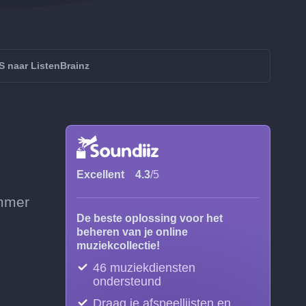
 naar ListenBrainz
Excellent
4.3
/5
ummer
De beste oplossing voor het
beheren van je online
muziekcollectie!
46 muziekdiensten
ondersteund
Draag je afspeellijsten en