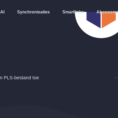
-AI
Synchronisaties
Smartlinks
Abonneme
en
PLS
-bestand toe