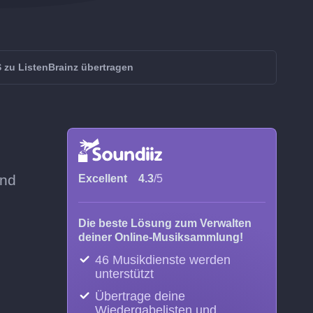
 zu ListenBrainz übertragen
and
Excellent
4.3
/5
Die beste Lösung zum Verwalten
deiner Online-Musiksammlung!
46 Musikdienste werden
unterstützt
Übertrage deine
Wiedergabelisten und