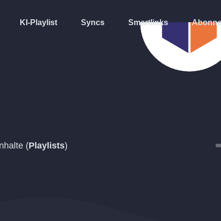
KI-Playlist
Syncs
Smartlinks
Abonne
halte (
Playlists
)