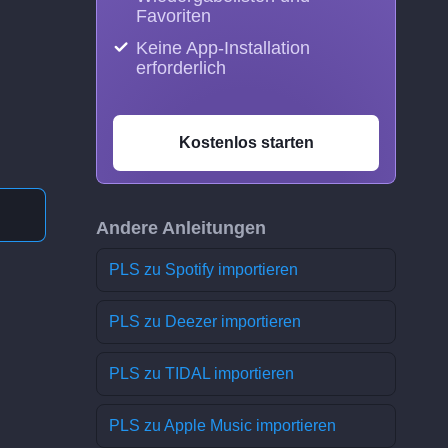
Favoriten
Keine App-Installation
erforderlich
Kostenlos starten
Andere Anleitungen
PLS zu Spotify importieren
PLS zu Deezer importieren
PLS zu TIDAL importieren
PLS zu Apple Music importieren