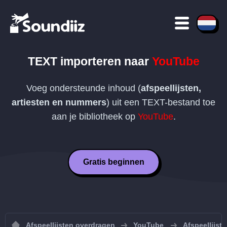
TEXT
importeren naar
YouTube
Voeg ondersteunde inhoud (
afspeellijsten,
artiesten en nummers
) uit een
TEXT
-bestand toe
aan je bibliotheek op
YouTube
.
Gratis beginnen
Afspeellijsten overdragen
YouTube
Afspeellijst