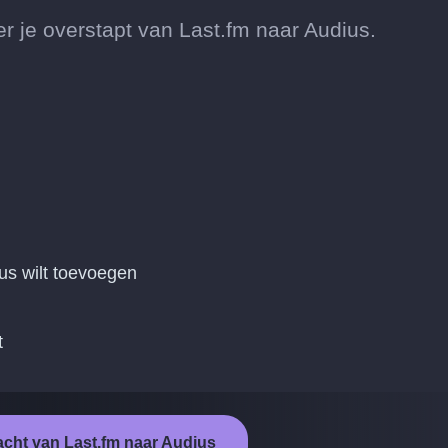
je overstapt van Last.fm naar Audius.
us wilt toevoegen
t
acht van Last.fm naar Audius