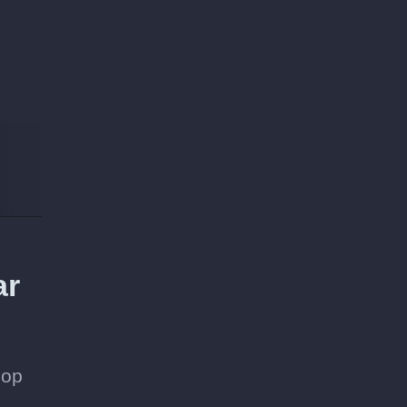
ar
 op