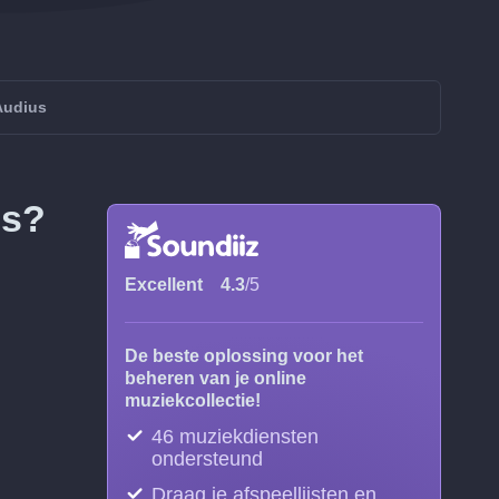
Audius
us?
Excellent
4.3
/5
De beste oplossing voor het
beheren van je online
muziekcollectie!
46 muziekdiensten
ondersteund
Draag je afspeellijsten en