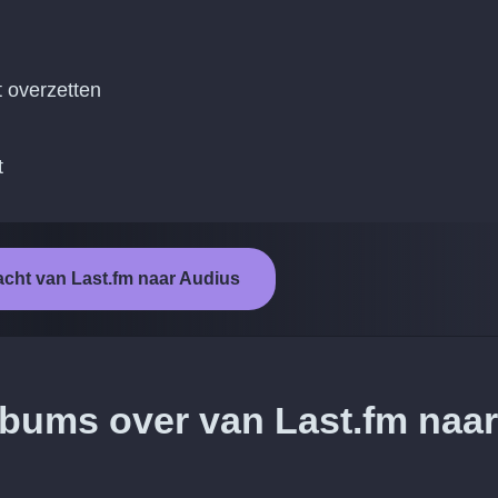
t overzetten
t
acht van Last.fm naar Audius
lbums over van Last.fm naar