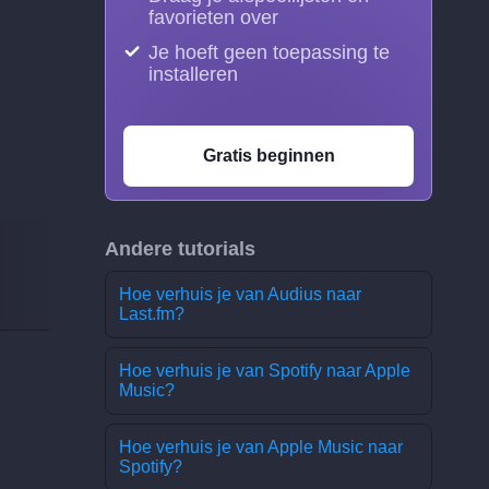
favorieten over
Je hoeft geen toepassing te
installeren
Gratis beginnen
Andere tutorials
Hoe verhuis je van Audius naar
Last.fm?
Hoe verhuis je van Spotify naar Apple
Music?
Hoe verhuis je van Apple Music naar
Spotify?