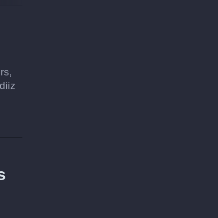
rs,
diiz
s