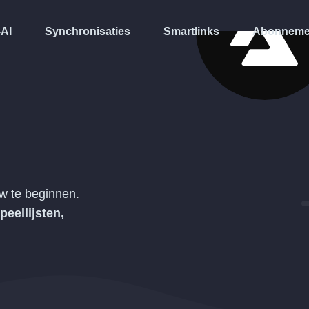
-AI
Synchronisaties
Smartlinks
Abonneme
w te beginnen.
peellijsten,