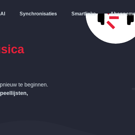
-AI
Synchronisaties
Smartlinks
Abonneme
sica
pnieuw te beginnen.
peellijsten,