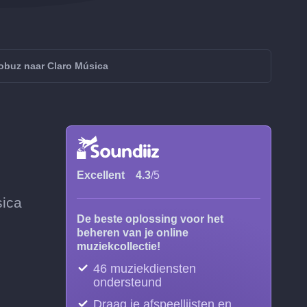
obuz naar Claro Música
Excellent
4.3
/5
sica
De beste oplossing voor het
beheren van je online
muziekcollectie!
46 muziekdiensten
ondersteund
Draag je afspeellijsten en