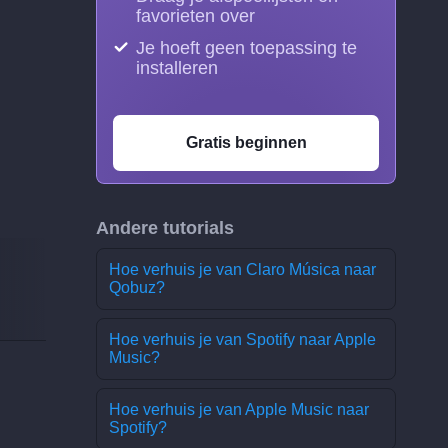
favorieten over
Je hoeft geen toepassing te
installeren
Gratis beginnen
Andere tutorials
Hoe verhuis je van Claro Música naar
Qobuz?
Hoe verhuis je van Spotify naar Apple
Music?
Hoe verhuis je van Apple Music naar
Spotify?