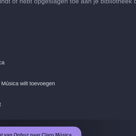
dt of hebt opgeslagen toe aan je bibliotheek 
ca
 Música wilt toevoegen
t
ht van Qobuz naar Claro Música