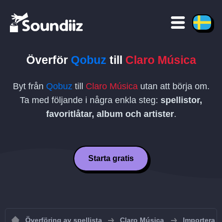
Överför
Qobuz
till
Claro Música
Byt från
Qobuz
till
Claro Música
utan att börja om.
Ta med följande i några enkla steg:
spellistor,
favoritlåtar, album och artister
.
Starta gratis
Överföring av spellista
Claro Música
Importera sp