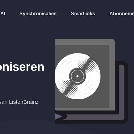
-AI
Synchronisaties
Smartlinks
Abonneme
niseren
van ListenBrainz