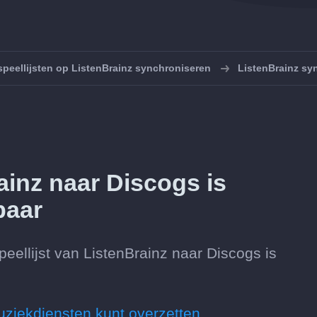
speellijsten op ListenBrainz synchroniseren
ListenBrainz sy
ainz naar Discogs is
baar
eellijst van ListenBrainz naar Discogs is
uziekdiensten kunt overzetten.