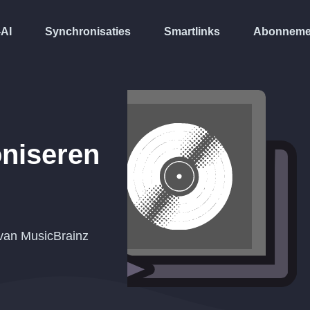
-AI
Synchronisaties
Smartlinks
Abonneme
niseren
 van MusicBrainz