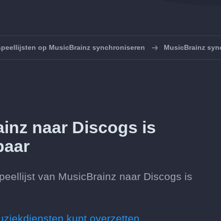
speellijsten op MusicBrainz synchroniseren
MusicBrainz syn
inz naar Discogs is
baar
eellijst van MusicBrainz naar Discogs is
uziekdiensten kunt overzetten.