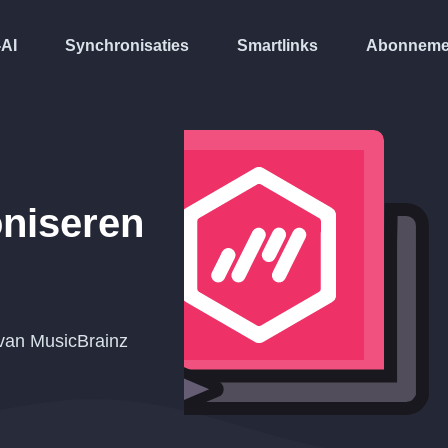
-AI
Synchronisaties
Smartlinks
Abonneme
niseren
 van MusicBrainz