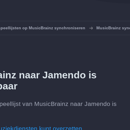
speellijsten op MusicBrainz synchroniseren
MusicBrainz syn
ainz naar Jamendo is
baar
peellijst van MusicBrainz naar Jamendo is
uziekdiensten kunt overzetten.