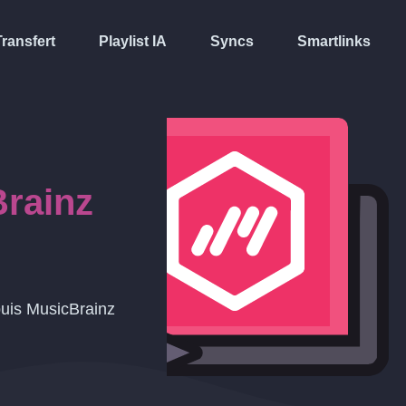
Transfert
Playlist IA
Syncs
Smartlinks
rainz
puis MusicBrainz