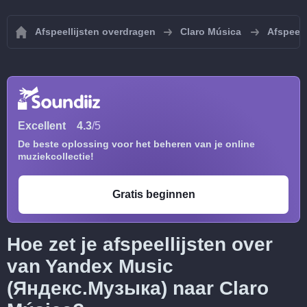
Afspeellijsten overdragen
Claro Música
Afspeell
Excellent
4.3
/5
De beste oplossing voor het beheren van je online
muziekcollectie!
Gratis beginnen
Hoe zet je afspeellijsten over
van Yandex Music
(Яндекс.Музыка) naar Claro