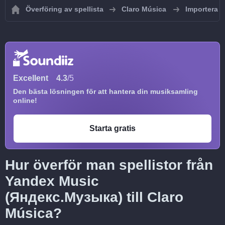
Överföring av spellista
Claro Música
Importera sp
Excellent
4.3
/5
Den bästa lösningen för att hantera din musiksamling
online!
Starta gratis
Hur överför man spellistor från
Yandex Music
(Яндекс.Музыка) till Claro
Música?