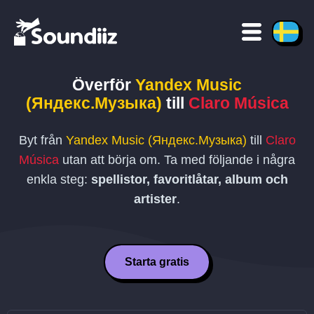
Överför
Yandex Music
(Яндекс.Музыка)
till
Claro Música
Byt från
Yandex Music (Яндекс.Музыка)
till
Claro
Música
utan att börja om. Ta med följande i några
enkla steg:
spellistor, favoritlåtar, album och
artister
.
Starta gratis