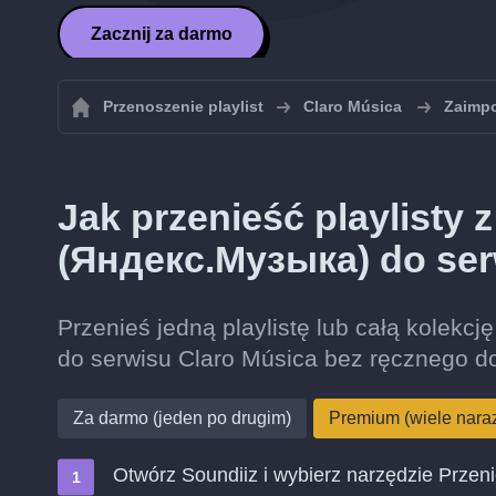
Zacznij za darmo
Przenoszenie playlist
Claro Música
Zaimpo
Jak przenieść playlisty
(Яндекс.Музыка) do ser
Przenieś jedną playlistę lub całą kolekc
do serwisu Claro Música bez ręcznego d
Za darmo (jeden po drugim)
Premium (wiele nara
Otwórz Soundiiz i wybierz narzędzie Przen