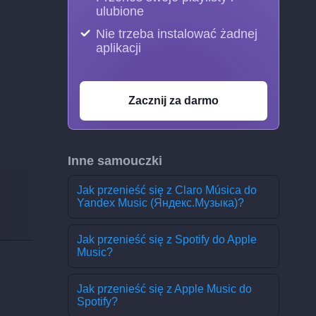
ulubione
Nie trzeba instalować żadnej
aplikacji
Zacznij za darmo
Inne samouczki
Jak przenieść się z Claro Música do
Yandex Music (Яндекс.Музыка)?
Jak przenieść się z Spotify do Apple
Music?
Jak przenieść się z Apple Music do
Spotify?