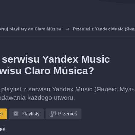
rtuj playlisty do Claro Música
Przenieś z Yandex Music (Ян
 z serwisu Yandex Music
wisu Claro Música?
ję playlist z serwisu Yandex Music (Яндекс.Муз
odawania każdego utworu.
z)
Playlisty
Przenieś
ieś