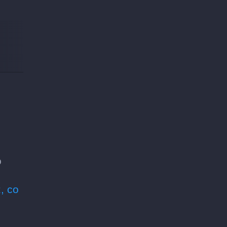
o
, co