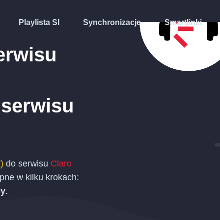
Playlista SI
Synchronizacje
Smartlinki
erwisu
serwisu
)
do serwisu
Claro
ne w kilku krokach:
cy
.