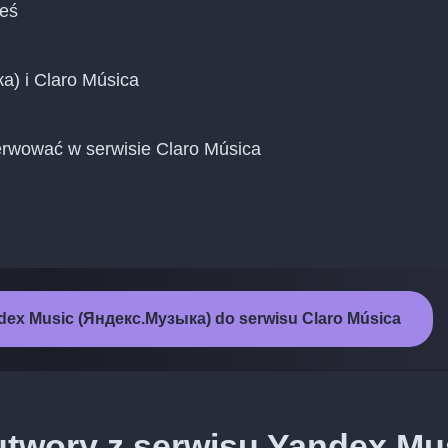
ieś
а) i Claro Música
rwować w serwisie Claro Música
dex Music (Яндекс.Музыка) do serwisu Claro Música
utwory z serwisu Yandex Mu