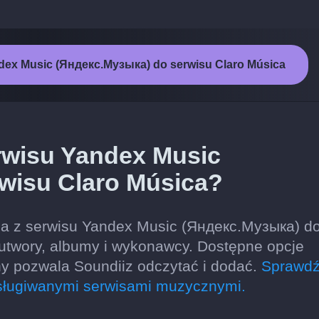
dex Music (Яндекс.Музыка) do serwisu Claro Música
rwisu Yandex Music
wisu Claro Música?
ia z serwisu Yandex Music (Яндекс.Музыка) d
e utwory, albumy i wykonawcy. Dostępne opcje
ny pozwala Soundiiz odczytać i dodać.
Sprawdź
sługiwanymi serwisami muzycznymi.