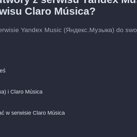
wisu Claro Música?
serwisie Yandex Music (Яндекс.Музыка) do swo
ieś
а) i Claro Música
ać w serwisie Claro Música