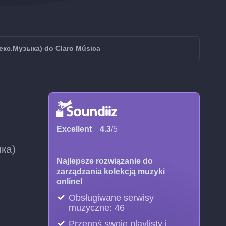
декс.Музыка) do Claro Música
Excellent
4.3
/5
ыка)
Najlepsze rozwiązanie do
zarządzania kolekcją muzyki
online!
Obsługiwane serwisy
muzyczne: 46
Przenoś swoje playlisty i