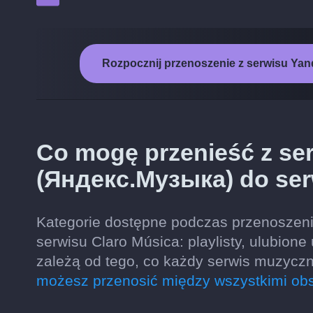
Rozpocznij przenoszenie z serwisu Yan
Co mogę przenieść z se
(Яндекс.Музыка) do ser
Kategorie dostępne podczas przenoszen
serwisu Claro Música: playlisty, ulubion
zależą od tego, co każdy serwis muzycz
możesz przenosić między wszystkimi ob