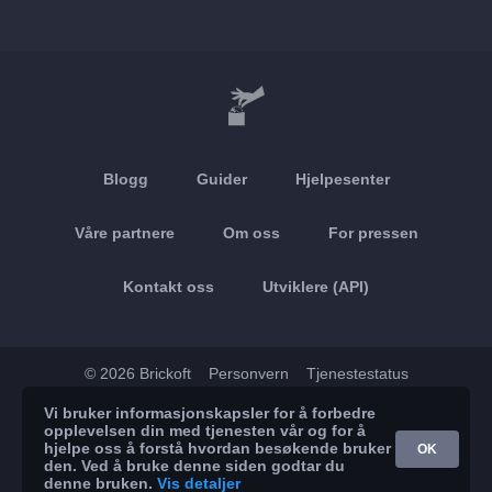
Blogg
Guider
Hjelpesenter
Våre partnere
Om oss
For pressen
Kontakt oss
Utviklere (API)
© 2026 Brickoft
Personvern
Tjenestestatus
Vi bruker informasjonskapsler for å forbedre
App Store
Google Play
opplevelsen din med tjenesten vår og for å
hjelpe oss å forstå hvordan besøkende bruker
OK
den. Ved å bruke denne siden godtar du
denne bruken.
Vis detaljer