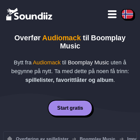
Overfør
Audiomack
til
Boomplay
Music
Bytt fra
Audiomack
til
Boomplay Music
uten å
begynne på nytt. Ta med dette på noen få trinn:
spillelister, favorittlåter og album
.
Start gratis
Overføring av spillelister
Boomplay Music
Import