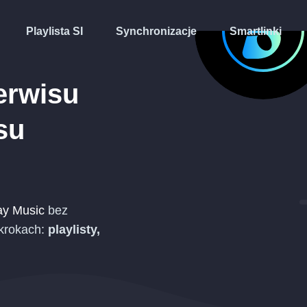
Playlista SI
Synchronizacje
Smartlinki
erwisu
su
y Music
bez
 krokach:
playlisty,