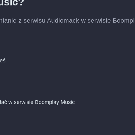
usic?
mianie z serwisu Audiomack w serwisie Boomp
ieś
dać w serwisie Boomplay Music