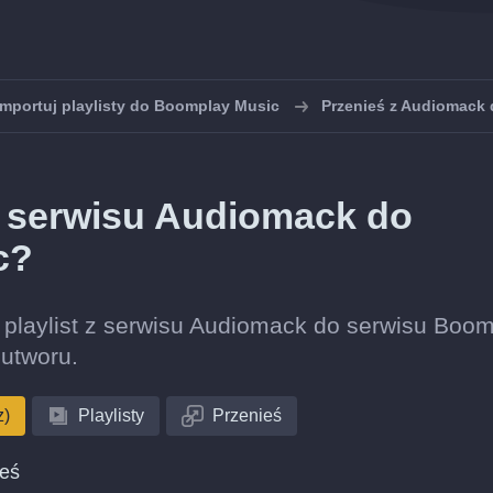
mportuj playlisty do Boomplay Music
Przenieś z Audiomack
 z serwisu Audiomack do
c?
ję playlist z serwisu Audiomack do serwisu Boo
utworu.
z)
Playlisty
Przenieś
ieś