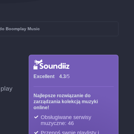
 do Boomplay Music
Excellent
4.3
/5
mplay
Najlepsze rozwiązanie do
zarządzania kolekcją muzyki
online!
Obsługiwane serwisy
muzyczne: 46
Przenoś swoje playlisty i