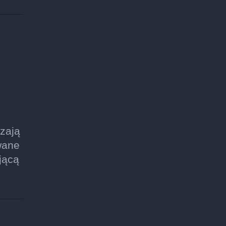
zają
wane
jącą