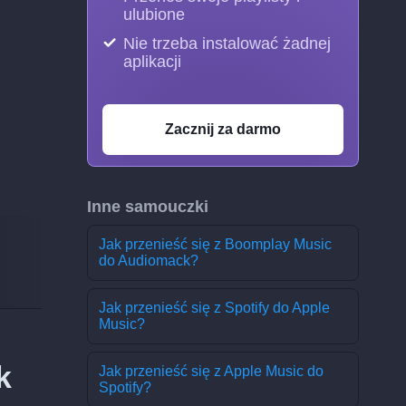
ulubione
Nie trzeba instalować żadnej
aplikacji
Zacznij za darmo
Inne samouczki
Jak przenieść się z Boomplay Music
do Audiomack?
Jak przenieść się z Spotify do Apple
Music?
k
Jak przenieść się z Apple Music do
Spotify?