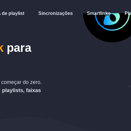
A de playlist
Sincronizações
Smartlinks
Pl
k
para
começar do zero.
:
playlists, faixas