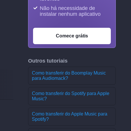
Não há necessidade de
instalar nenhum aplicativo
Comece grátis
Outros tutoriais
Como transferir do Boomplay Music
para Audiomack?
Como transferir do Spotify para Apple
Music?
Como transferir do Apple Music para
Spotify?