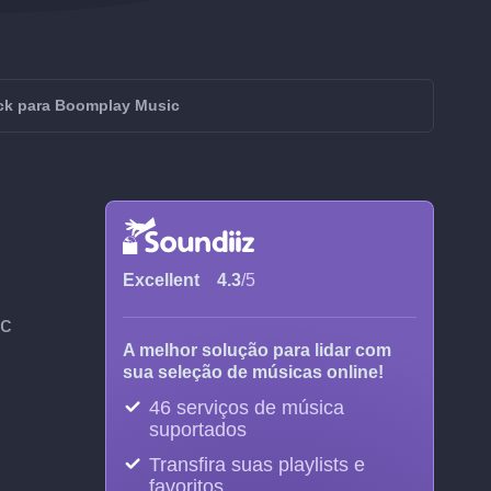
ck para Boomplay Music
Excellent
4.3
/5
ic
A melhor solução para lidar com
sua seleção de músicas online!
46 serviços de música
suportados
Transfira suas playlists e
favoritos