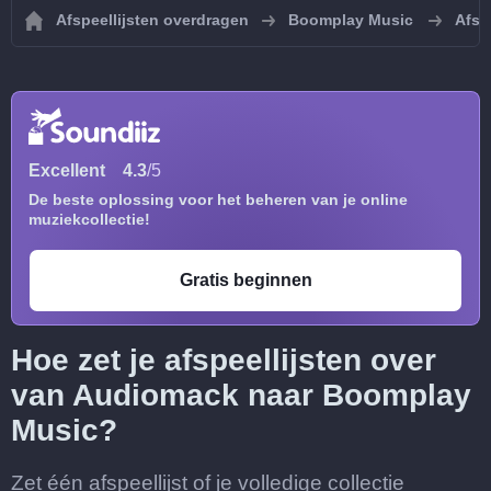
Afspeellijsten overdragen
Boomplay Music
Afsp
Excellent
4.3
/5
De beste oplossing voor het beheren van je online
muziekcollectie!
Gratis beginnen
Hoe zet je afspeellijsten over
van Audiomack naar Boomplay
Music?
Zet één afspeellijst of je volledige collectie