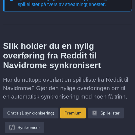
spillelister på tvers av streamingtjenester
.
Slik holder du en nylig
overføring fra Reddit til
Navidrome synkronisert
Har du nettopp overført en spilleliste fra Reddit til
Navidrome? Gjør den nylige overføringen om til
en automatisk synkronisering med noen få trinn.
Gratis (1 synkronisering)
Premium
Spillelister
Synkroniser