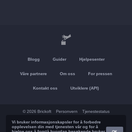
Blogg
Guider
Hjelpesenter
Våre partnere
Om oss
For pressen
Kontakt oss
Utviklere (API)
© 2026 Brickoft
Personvern
Tjenestestatus
Vi bruker informasjonskapsler for å forbedre
App Store
Google Play
opplevelsen din med tjenesten vår og for å
hjelpe oss å forstå hvordan besøkende bruker
OK