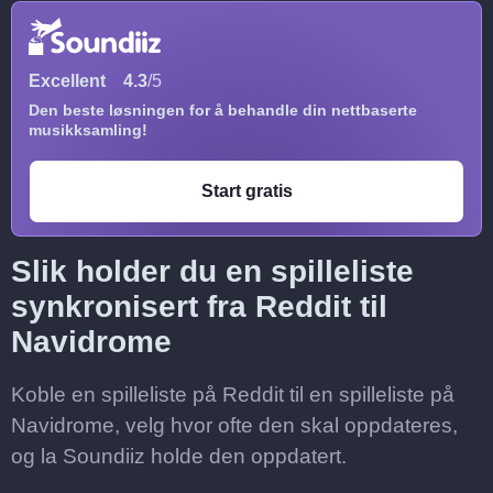
Excellent
4.3
/5
Den beste løsningen for å behandle din nettbaserte
musikksamling!
Start gratis
Slik holder du en spilleliste
synkronisert fra Reddit til
Navidrome
Koble en spilleliste på Reddit til en spilleliste på
Navidrome, velg hvor ofte den skal oppdateres,
og la Soundiiz holde den oppdatert.