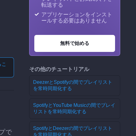
転送する
アプリケーションをインスト
ールする必要はありません
無料で始める
る
こ
その他のチュートリアル
DeezerとSpotifyの間でプレイリスト
を常時同期化する
SpotifyとYouTube Musicの間でプレイ
リストを常時同期化する
SpotifyとDeezerの間でプレイリスト
ップで
を常時同期化する