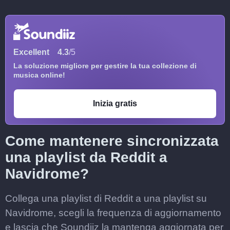
Excellent
4.3
/5
La soluzione migliore per gestire la tua collezione di
musica online!
Inizia gratis
Come mantenere sincronizzata
una playlist da Reddit a
Navidrome?
Collega una playlist di Reddit a una playlist su
Navidrome, scegli la frequenza di aggiornamento
e lascia che Soundiiz la mantenga aggiornata per