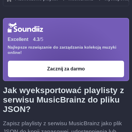
Excellent
4.3
/5
Najlepsze rozwiązanie do zarządzania kolekcją muzyki
online!
Zacznij za darmo
Jak wyeksportować playlisty z
serwisu MusicBrainz do pliku
JSON?
Zapisz playlisty z serwisu MusicBrainz jako plik
JSON do kopii zapasowej, udostępnienia lub