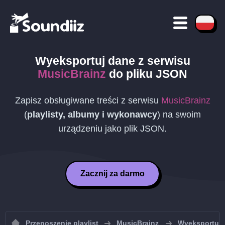
Wyeksportuj dane z serwisu
MusicBrainz
do pliku
JSON
Zapisz obsługiwane treści z serwisu
MusicBrainz
(
playlisty, albumy i wykonawcy
) na swoim
urządzeniu jako plik
JSON
.
Zacznij za darmo
Przenoszenie playlist
MusicBrainz
Wyeksportuj p