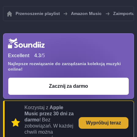
Przenoszenie playlist
Amazon Music
Zaimportuj
Excellent
4.3
/5
Najlepsze rozwiązanie do zarządzania kolekcją muzyki
online!
Zacznij za darmo
Korzystaj z
Apple
Music przez 30 dni za
darmo
! Bez
Wypróbuj teraz
zobowiązań. W każdej
chwili można