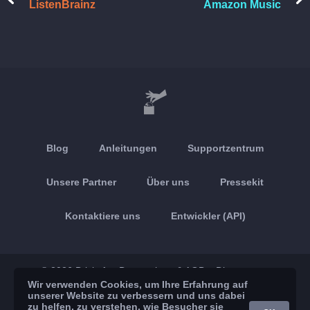
ListenBrainz
Amazon Music
Blog
Anleitungen
Supportzentrum
Unsere Partner
Über uns
Pressekit
Kontaktiere uns
Entwickler (API)
© 2026 Brickoft
Datenschutz & AGB
Dienststatus
Wir verwenden Cookies, um Ihre Erfahrung auf
unserer Website zu verbessern und uns dabei
App Store
Google Play
zu helfen, zu verstehen, wie Besucher sie