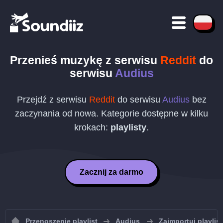
Przenieś muzykę z serwisu
Reddit
do
serwisu
Audius
Przejdź z serwisu
Reddit
do serwisu
Audius
bez
zaczynania od nowa. Kategorie dostępne w kilku
krokach:
playlisty
.
Zacznij za darmo
Przenoszenie playlist
Audius
Zaimportuj playlis