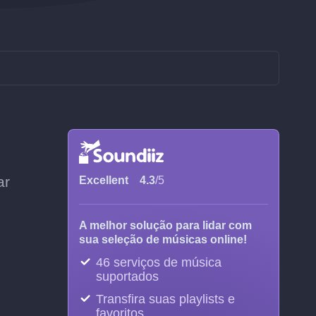
ar
Excellent
4.3
/5
A melhor solução para lidar com
sua seleção de músicas online!
46 serviços de música
suportados
Transfira suas playlists e
favoritos