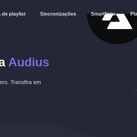
A de playlist
Sincronizações
Smartlinks
Pl
ra
Audius
ro. Transfira em