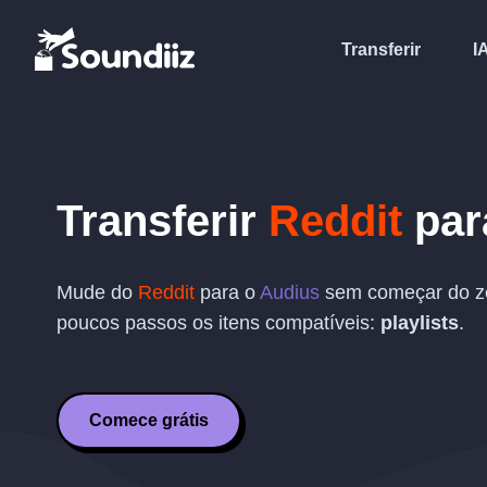
Transferir
I
Transferir
Reddit
pa
Mude do
Reddit
para o
Audius
sem começar do ze
poucos passos os itens compatíveis:
playlists
.
Comece grátis