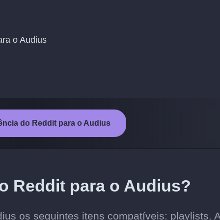
para o Audius
erência do Reddit para o Audius
do Reddit para o Audius?
ius os seguintes itens compatíveis: playlists. 