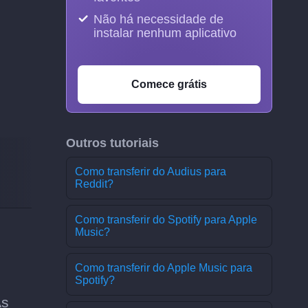
Não há necessidade de
instalar nenhum aplicativo
Comece grátis
Outros tutoriais
Como transferir do Audius para
Reddit?
Como transferir do Spotify para Apple
Music?
Como transferir do Apple Music para
Spotify?
As