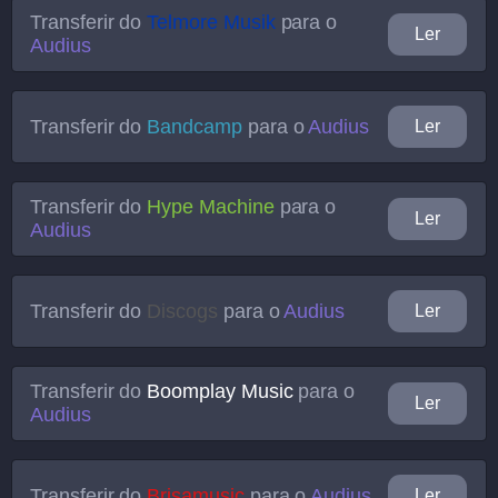
Transferir do
Telmore Musik
para o
Ler
Audius
Transferir do
Bandcamp
para o
Audius
Ler
Transferir do
Hype Machine
para o
Ler
Audius
Transferir do
Discogs
para o
Audius
Ler
Transferir do
Boomplay Music
para o
Ler
Audius
Transferir do
Brisamusic
para o
Audius
Ler