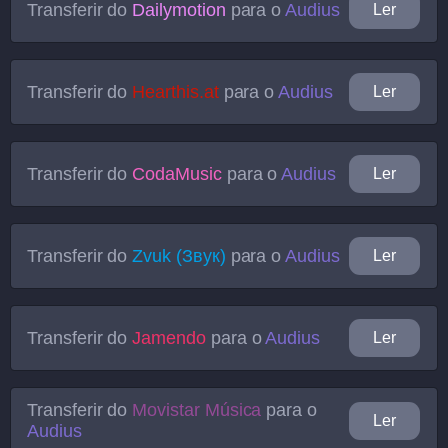
Transferir do
Dailymotion
para o
Audius
Ler
Transferir do
Hearthis.at
para o
Audius
Ler
Transferir do
CodaMusic
para o
Audius
Ler
Transferir do
Zvuk (Звук)
para o
Audius
Ler
Transferir do
Jamendo
para o
Audius
Ler
Transferir do
Movistar Música
para o
Ler
Audius