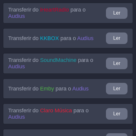
Transferir do
iHeartRadio
para o
Ler
Audius
Transferir do
KKBOX
para o
Audius
Ler
Transferir do
SoundMachine
para o
Ler
Audius
Transferir do
Emby
para o
Audius
Ler
Transferir do
Claro Música
para o
Ler
Audius