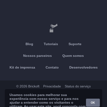
Blog
Tutoriais
Suporte
Nossos parceiros
Quem somos
Kit de imprensa
Contato
Desenvolvedores
© 2026 Brickoft
Privacidade
Status do serviço
Usamos cookies para melhorar sua
App Store
Google Play
experiência com nosso serviço e para nos
ajudar a entender como os visitantes o
OK
utilizam. Ao usar este site, você concorda com