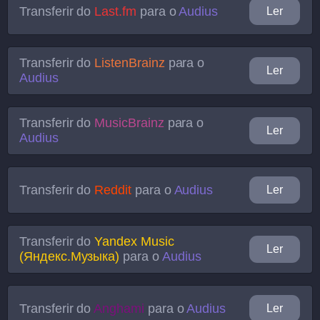
Transferir do
Last.fm
para o
Audius
Ler
Transferir do
ListenBrainz
para o
Ler
Audius
Transferir do
MusicBrainz
para o
Ler
Audius
Transferir do
Reddit
para o
Audius
Ler
Transferir do
Yandex Music
Ler
(Яндекс.Музыка)
para o
Audius
Transferir do
Anghami
para o
Audius
Ler