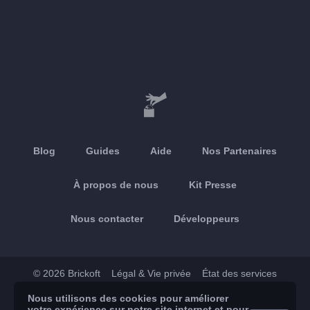
Blog
Guides
Aide
Nos Partenaires
À propos de nous
Kit Presse
Nous contacter
Développeurs
© 2026 Brickoft
Légal & Vie privée
État des services
Nous utilisons des cookies pour améliorer
App Store
Google Play
votre expérience sur notre site internet et pour