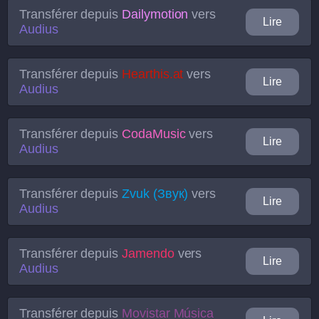
Transférer depuis
Dailymotion
vers
Lire
Audius
Transférer depuis
Hearthis.at
vers
Lire
Audius
Transférer depuis
CodaMusic
vers
Lire
Audius
Transférer depuis
Zvuk (Звук)
vers
Lire
Audius
Transférer depuis
Jamendo
vers
Lire
Audius
Transférer depuis
Movistar Música