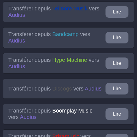
Transférer depuis
Telmore Musik
vers
Lire
Audius
Transférer depuis
Bandcamp
vers
Lire
Audius
Transférer depuis
Hype Machine
vers
Lire
Audius
Transférer depuis
Discogs
vers
Audius
Lire
Transférer depuis
Boomplay Music
Lire
vers
Audius
Transférer depuis
Brisamusic
vers