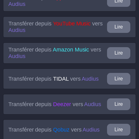
Lire
Audius
Transférer depuis
YouTube Music
vers
Lire
Audius
Transférer depuis
Amazon Music
vers
Lire
Audius
Transférer depuis
TIDAL
vers
Audius
Lire
Transférer depuis
Deezer
vers
Audius
Lire
Transférer depuis
Qobuz
vers
Audius
Lire