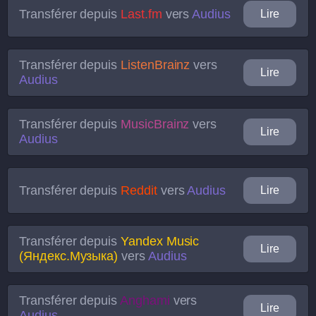
Transférer depuis
Last.fm
vers
Audius
Lire
Transférer depuis
ListenBrainz
vers
Lire
Audius
Transférer depuis
MusicBrainz
vers
Lire
Audius
Transférer depuis
Reddit
vers
Audius
Lire
Transférer depuis
Yandex Music
Lire
(Яндекс.Музыка)
vers
Audius
Transférer depuis
Anghami
vers
Lire
Audius