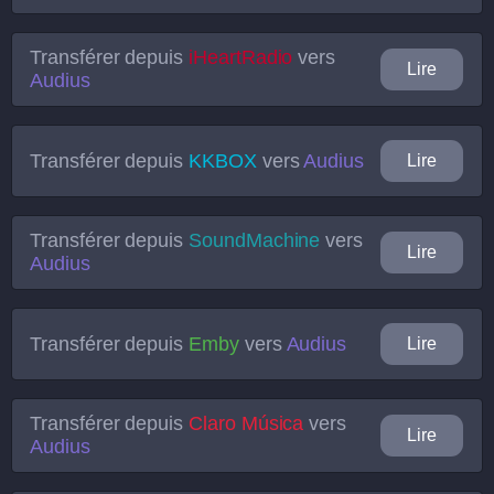
Transférer depuis
iHeartRadio
vers
Lire
Audius
Transférer depuis
KKBOX
vers
Audius
Lire
Transférer depuis
SoundMachine
vers
Lire
Audius
Transférer depuis
Emby
vers
Audius
Lire
Transférer depuis
Claro Música
vers
Lire
Audius