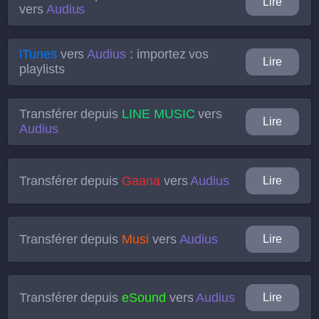
Lire
vers
Audius
iTunes
vers
Audius
: importez vos
Lire
playlists
Transférer depuis
LINE MUSIC
vers
Lire
Audius
Transférer depuis
Gaana
vers
Audius
Lire
Transférer depuis
Musi
vers
Audius
Lire
Transférer depuis
eSound
vers
Audius
Lire