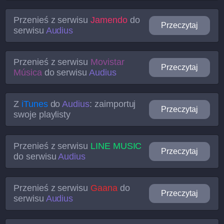
Przenieś z serwisu
Jamendo
do
Przeczytaj
serwisu
Audius
Przenieś z serwisu
Movistar
Przeczytaj
Música
do serwisu
Audius
Z
iTunes
do
Audius
: zaimportuj
Przeczytaj
swoje playlisty
Przenieś z serwisu
LINE MUSIC
Przeczytaj
do serwisu
Audius
Przenieś z serwisu
Gaana
do
Przeczytaj
serwisu
Audius