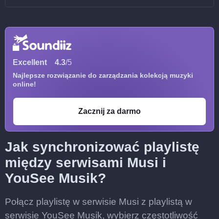
Excellent
4.3
/5
Najlepsze rozwiązanie do zarządzania kolekcją muzyki
online!
Zacznij za darmo
Jak synchronizować playlistę
między serwisami Musi i
YouSee Musik?
Połącz playlistę w serwisie Musi z playlistą w
serwisie YouSee Musik, wybierz częstotliwość