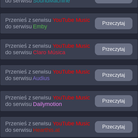
do serwisu
SoundMachine
Przenieś z serwisu
YouTube Music
Przeczytaj
do serwisu
Emby
Przenieś z serwisu
YouTube Music
Przeczytaj
do serwisu
Claro Música
Przenieś z serwisu
YouTube Music
Przeczytaj
do serwisu
Audius
Przenieś z serwisu
YouTube Music
Przeczytaj
do serwisu
Dailymotion
Przenieś z serwisu
YouTube Music
Przeczytaj
do serwisu
Hearthis.at