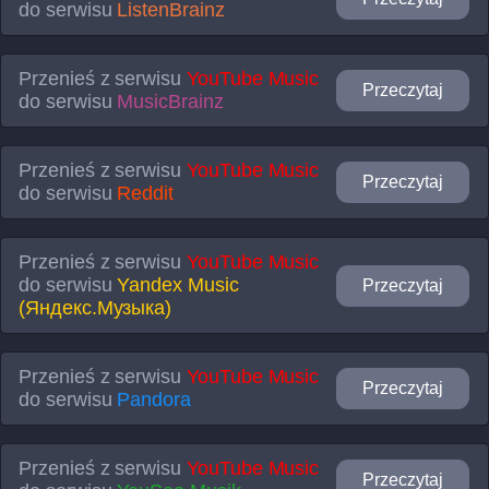
do serwisu
ListenBrainz
Przenieś z serwisu
YouTube Music
Przeczytaj
do serwisu
MusicBrainz
Przenieś z serwisu
YouTube Music
Przeczytaj
do serwisu
Reddit
Przenieś z serwisu
YouTube Music
do serwisu
Yandex Music
Przeczytaj
(Яндекс.Музыка)
Przenieś z serwisu
YouTube Music
Przeczytaj
do serwisu
Pandora
Przenieś z serwisu
YouTube Music
Przeczytaj