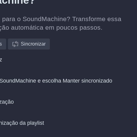
achine?
usi para o SoundMachine? Transforme essa
ação automática em poucos passos.
s
Sincronizar
z
o SoundMachine e escolha Manter sincronizado
ização
nização da playlist