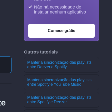
Não há necessidade de
instalar nenhum aplicativo
Comece grátis
Outros tutoriais
Manter a sincronização das playlists
entre Deezer e Spotify
Manter a sincronização das playlists
entre Spotify e YouTube Music
Manter a sincronização das playlists
te
entre Spotify e Deezer