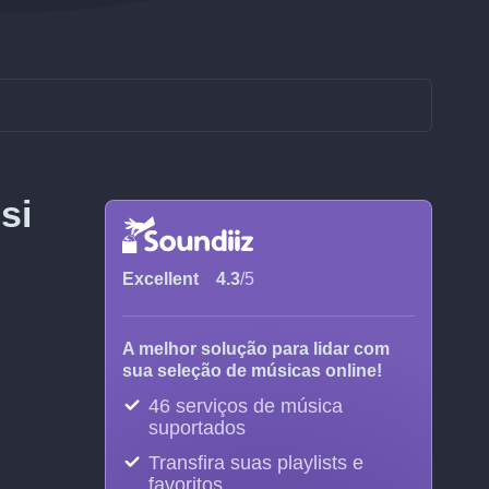
si
Excellent
4.3
/5
A melhor solução para lidar com
sua seleção de músicas online!
46 serviços de música
suportados
Transfira suas playlists e
favoritos