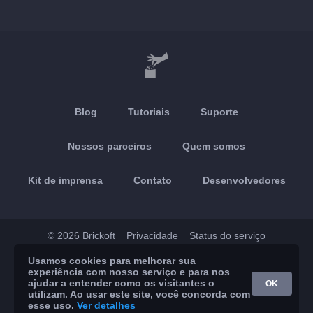
Blog
Tutoriais
Suporte
Nossos parceiros
Quem somos
Kit de imprensa
Contato
Desenvolvedores
© 2026 Brickoft
Privacidade
Status do serviço
Usamos cookies para melhorar sua
App Store
Google Play
experiência com nosso serviço e para nos
ajudar a entender como os visitantes o
OK
utilizam. Ao usar este site, você concorda com
esse uso.
Ver detalhes