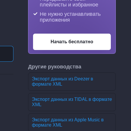
плейлисты и избранное
Не нужно устанавливать
приложения
Начать бесплатно
Другие руководства
Экспорт данных из Deezer в
формате XML
Экспорт данных из TIDAL в формате
XML
Экспорт данных из Apple Music в
формате XML