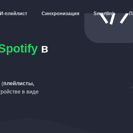
И-плейлист
Синхронизация
Smartlink
П
Spotify
в
(
плейлисты,
тройстве в виде