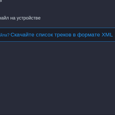
в
файл на устройстве
Скачайте список треков в формате XML
айла?