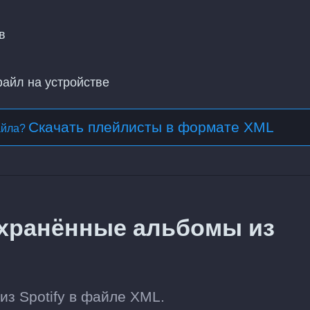
в
файл на устройстве
Скачать плейлисты в формате XML
айла?
охранённые альбомы из
з Spotify в файле XML.