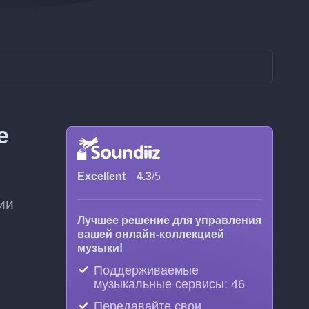
е
Excellent
4.3
/5
ии
Лучшее решение для управления
вашей онлайн-коллекцией
музыки!
Поддерживаемые
музыкальные сервисы: 46
Передавайте свои