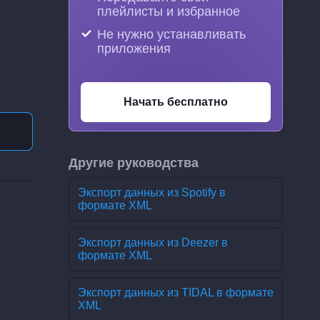
плейлисты и избранное
Не нужно устанавливать
приложения
Начать бесплатно
Другие руководства
Экспорт данных из Spotify в
формате XML
Экспорт данных из Deezer в
формате XML
Экспорт данных из TIDAL в формате
XML