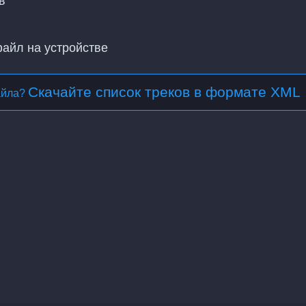
в
файл на устройстве
Скачайте список треков в формате XML
айла?