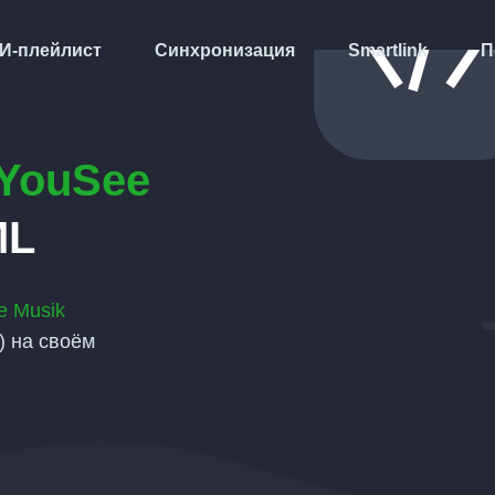
И-плейлист
Синхронизация
Smartlink
П
YouSee
ML
e Musik
) на своём