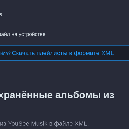
в
файл на устройстве
Скачать плейлисты в формате XML
айла?
охранённые альбомы из
из YouSee Musik в файле XML.