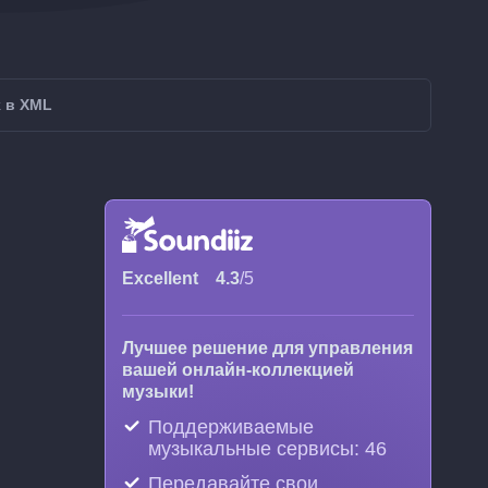
k в XML
Excellent
4.3
/5
Лучшее решение для управления
вашей онлайн-коллекцией
музыки!
Поддерживаемые
музыкальные сервисы: 46
Передавайте свои