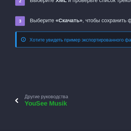
Выберите
XML
и проверьте список треко
Выберите
«Скачать»
, чтобы сохранить 
Хотите увидеть пример экспортированного ф
Другие руководства
YouSee Musik