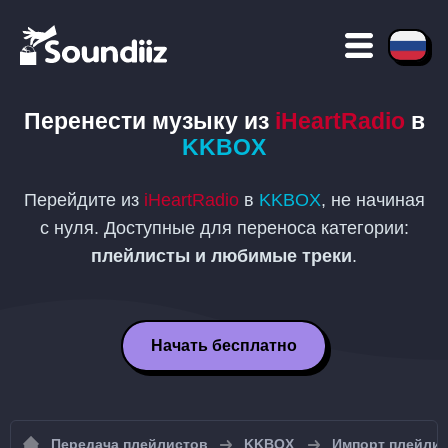
Перенести музыку из
iHeartRadio
в
KKBOX
Перейдите из
iHeartRadio
в
KKBOX
, не начиная
с нуля. Доступные для переноса категории:
плейлисты и любимые треки
.
Начать бесплатно
Передача плейлистов
KKBOX
Импорт плейли