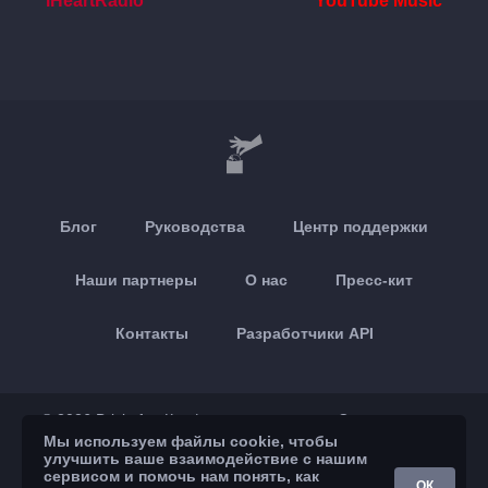
iHeartRadio
YouTube Music
Блог
Руководства
Центр поддержки
Наши партнеры
О нас
Пресс-кит
Контакты
Разработчики API
© 2026 Brickoft
Конфиденциальность
Статус сервиса
Мы используем файлы cookie, чтобы
улучшить ваше взаимодействие с нашим
App Store
Google Play
сервисом и помочь нам понять, как
ОК