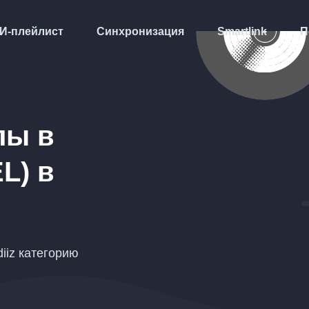
И-плейлист
Синхронизация
Smartlink
П
лы в
L)
в
iiz категорию