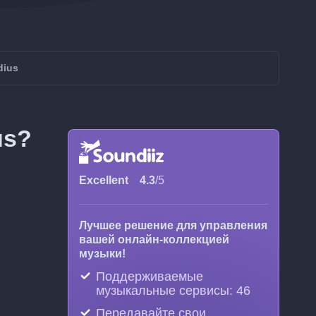
dius
us?
Excellent
4.3
/5
Лучшее решение для управления
вашей онлайн-коллекцией
музыки!
Поддерживаемые
музыкальные сервисы: 46
Передавайте свои