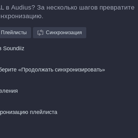
L в Audius? За несколько шагов превратите
инхронизацию.
Плейлисты
Синхронизация
 Soundiiz
ыберите «Продолжать синхронизировать»
овления
хронизацию плейлиста