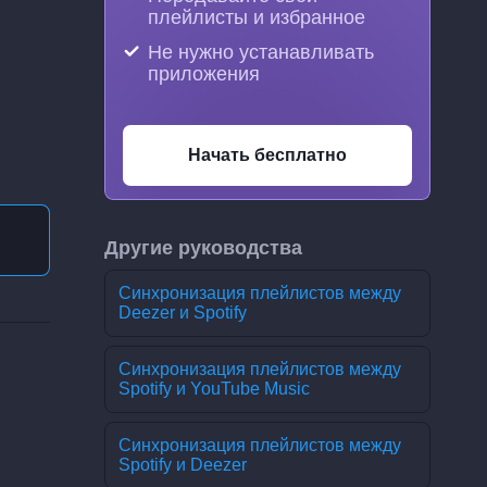
плейлисты и избранное
Не нужно устанавливать
приложения
Начать бесплатно
Другие руководства
Синхронизация плейлистов между
Deezer и Spotify
Синхронизация плейлистов между
Spotify и YouTube Music
Синхронизация плейлистов между
Spotify и Deezer