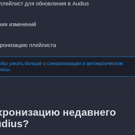
плейлист для обновления в Audius
ния изменений
хронизацию плейлиста
обы узнать больше о
синхронизации и автоматическом
висы
.
хронизацию недавнего
udius?